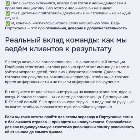
Папа быстро включился, всегда был готов к неожиданностям и
проявлял инициативу. Без этого у нас ничего бы не вышло!
Мы тщательно подготовили документы и инструкции — на каждый
случай.
И, конечно, инспектор сыграла свою волшебную роль. Ведь
Португалия — это про
отношения, доверие и доброжелательность
.
Реальный вклад команды: как мы
ведём клиентов к результату
Я всегда начинаю с самого главного — с анализа вашей ситуации.
Подбираю стратегию, которая реально сработает именно для вас: с
учётом возраста детей, типа визы, бюджета и сроков. Далее мы
готовим все документы, заявления и переводы, чтобы вы не тратили
время на формальности и не искали информацию по крупицам.
Вы получаете от нас чёткие инструкции на каждом этапе: что, куда и
когда. И самое главное — мы с вами до самого конца. До получения
ВНЖ всей семьёй. Я не просто консультирую — я веду вас за руку, шаг
за шагом, чтобы вы прошли этот путь спокойно и уверенно.
Если вы тоже хотите пройти все этапы переезда в Португалию легко
и без лишнего стресса — приходите на консультацию. Я разработаю
для вас индивидуальную стратегию релокации и помогу реализовать
её от начала до самого финала.