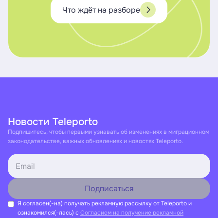
Что ждёт на разборе
Новости Teleporto
Подпишитесь, чтобы первыми узнавать об изменениях в миграционном
законодательстве, важных обновлениях и новостях Teleporto.
Я согласен(-на) получать рекламную рассылку от Teleporto и
ознакомился(-лась) с
Согласием на получение рекламной