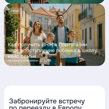
Гайды
Как получить ВНЖ в Португалии
через поступление ребёнка в школу:
кейс семьи
Наталья Н.
December 22, 2024
Забронируйте встречу
по переезду в Европу