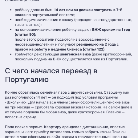
Основные условия:
ребёнку должно быть
14 лет или он должен поступать в 7-й
класс
по португальской системе;
необходимо зачисление в школу (подходят как государственные,
так и частные);
на основании зачисления ребёнку выдают
ВНЖ сроком на 1 год
(статья 90)
;
после этого родители подаются на воссоединение с
несовершеннолетним и получают
резиденцию на 2 года с
правом на работу и ведение бизнеса (статья 122);
требуется действующая
шенгенская виза
(даже краткосрочная),
поскольку подача на ВНЖ осуществляется уже из Португалии.
С чего начался переезд в
Португалию
Ко мне обратилась семейная пара с двумя сыновьями. Старшему как
раз исполнилось 14 лет — он подходил под условия программы
«Школьник». Для начала все члены семьи оформили шенгенские визы
на три месяца — сработала хорошая визовая история. На самом деле в
их случае подошла бы любая виза, даже краткосрочная. Главное —
попасть в страну.
Папа поехал первым. Квартиру арендовал дистанционно, оплатил
заранее, и к его прилёту оставалось только забрать ключи.Пока он
летел, я уже оформила онлайн-заявки в государственные школы на