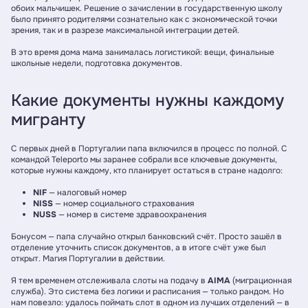
обоих мальчишек. Решение о зачислении в государственную школу
было принято родителями сознательно как с экономической точки
зрения, так и в разрезе максимальной интеграции детей.
В это время дома мама занималась логистикой: вещи, финальные
школьные недели, подготовка документов.
Какие документы нужны каждому
мигранту
С первых дней в Португалии папа включился в процесс по полной. С
командой Teleporto мы заранее собрали все ключевые документы,
которые нужны каждому, кто планирует остаться в стране надолго:
NIF
— налоговый номер
NISS
— номер социального страхования
NUSS
— номер в системе здравоохранения
Бонусом — папа случайно открыл банковский счёт. Просто зашёл в
отделение уточнить список документов, а в итоге счёт уже был
открыт. Магия Португалии в действии.
Я тем временем отслеживала слоты на подачу в
AIMA
(миграционная
служба). Это система без логики и расписания — только рандом. Но
нам повезло: удалось поймать слот в одном из лучших отделений — в