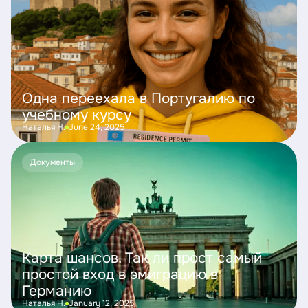
Одна переехала в Португалию по
учебному курсу
Наталья Н.
June 24, 2025
Документы
Карта шансов. Так ли прост самый
простой вход в эмиграцию в
Германию
Наталья Н.
January 12, 2025